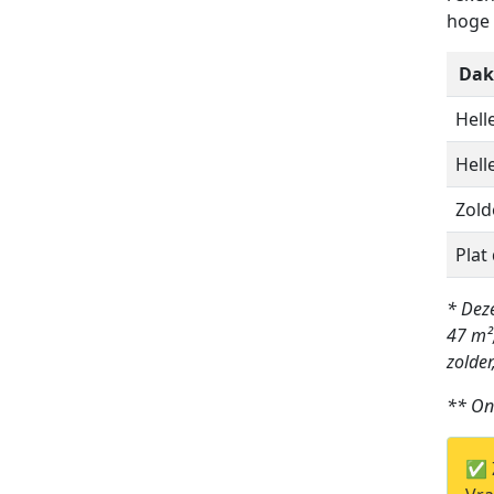
hoge 
Daki
Hell
Hell
Zold
Plat
* Deze
47 m²
zolder
** On
✅ Z