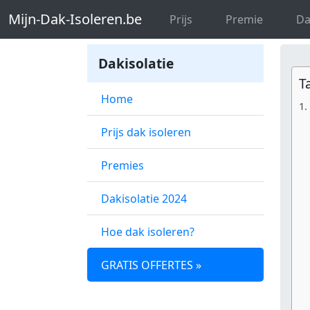
Mijn-Dak-Isoleren.be
Dak isoleren We
Mijn-Dak-Isoleren.be
Prijs
Premie
Da
Dakisolatie
T
Home
Prijs dak isoleren
Premies
Dakisolatie 2024
Hoe dak isoleren?
GRATIS OFFERTES »