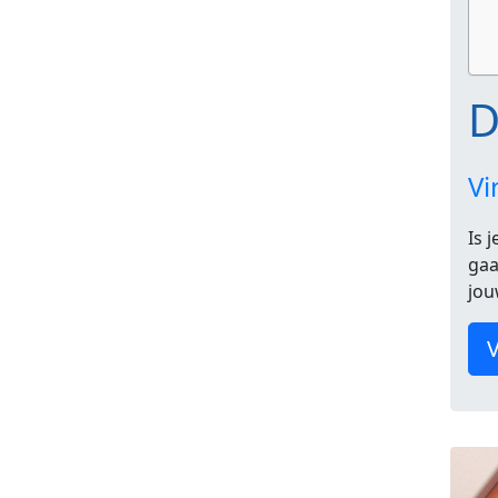
D
Vi
Is 
gaa
jou
V