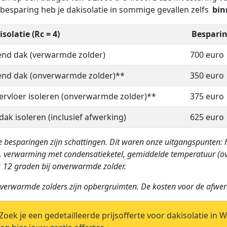
besparing heb je dakisolatie in sommige gevallen zelfs
bin
solatie (Rc = 4)
Besparin
end dak (verwarmde zolder)
700 euro
end dak (onverwarmde zolder)**
350 euro
ervloer isoleren (onverwarmde zolder)**
375 euro
 dak isoleren (inclusief afwerking)
625 euro
 besparingen zijn schattingen. Dit waren onze uitgangspunten: h
, verwarming met condensatieketel, gemiddelde temperatuur (ov
, 12 graden bij onverwarmde zolder.
verwarmde zolders zijn opbergruimten. De kosten voor de afwer
oek je een gedetailleerde prijsofferte voor dakisolatie in 