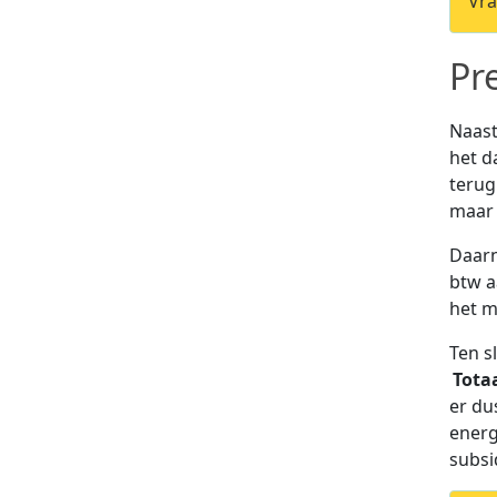
Vra
Pr
Naast
het d
terug
maar 
Daarn
btw a
het m
Ten s
Tota
er du
energ
subsi