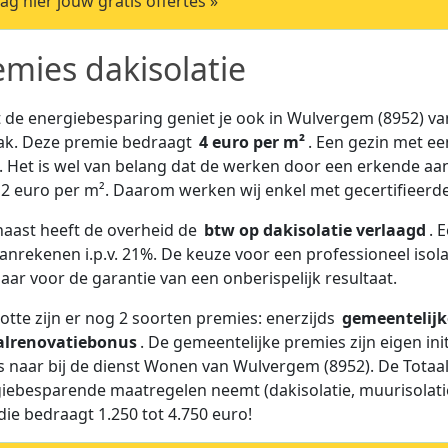
ag hier jouw gratis offertes »
emies dakisolatie
 de energiebesparing geniet je ook in Wulvergem (8952) van
ak. Deze premie bedraagt
4 euro per m²
. Een gezin met ee
. Het is wel van belang dat de werken door een erkende aa
2 euro per m². Daarom werken wij enkel met gecertifieerde 
aast heeft de overheid de
btw op dakisolatie verlaagd
. 
anrekenen i.p.v. 21%. De keuze voor een professioneel isola
aar voor de garantie van een onberispelijk resultaat.
lotte zijn er nog 2 soorten premies: enerzijds
gemeentelijk
alrenovatiebonus
. De gemeentelijke premies zijn eigen in
s naar bij de dienst Wonen van Wulvergem (8952). De Totaalr
iebesparende maatregelen neemt (dakisolatie, muurisolatie
die bedraagt 1.250 tot 4.750 euro!