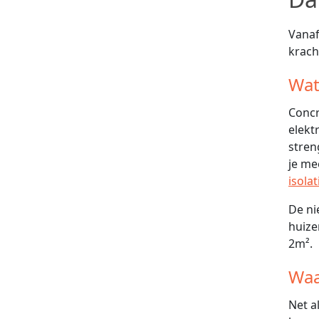
Vanaf
krach
Wat
Concr
elekt
stren
je me
isolat
De ni
huize
2m².
Waa
Net a