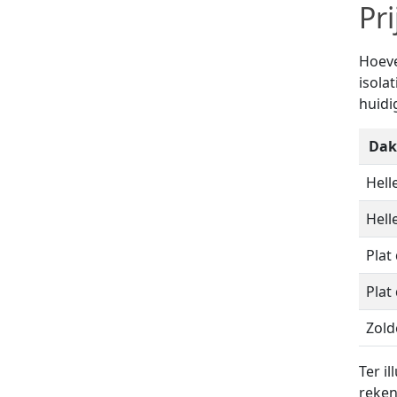
Pr
Hoeve
isola
huidi
Dak
Hell
Hell
Plat
Plat
Zold
Ter i
reken