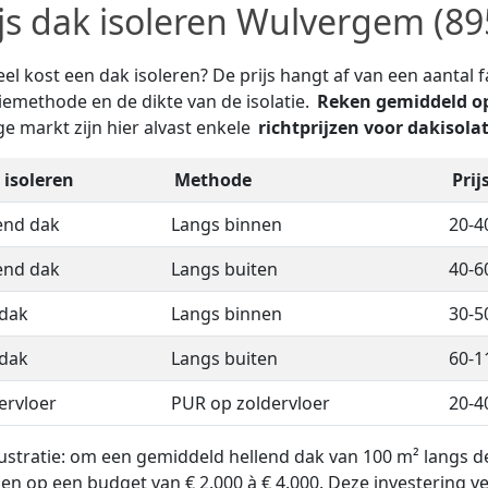
ijs dak isoleren Wulvergem (89
el kost een dak isoleren? De prijs hangt af van een aantal fa
tiemethode en de dikte van de isolatie.
Reken gemiddeld op
ge markt zijn hier alvast enkele
richtprijzen voor dakisolat
 isoleren
Methode
Prij
end dak
Langs binnen
20-4
end dak
Langs buiten
40-6
 dak
Langs binnen
30-5
 dak
Langs buiten
60-1
ervloer
PUR op zoldervloer
20-4
llustratie: om een gemiddeld hellend dak van 100 m² langs d
en op een budget van € 2.000 à € 4.000. Deze investering ve