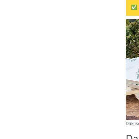
✅ M
Dak is
Dak