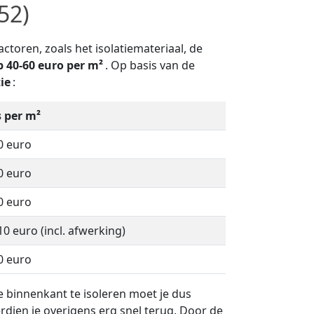
52)
ctoren, zoals het isolatiemateriaal, de
 40-60 euro per m²
. Op basis van de
ie
:
s per m²
0 euro
0 euro
0 euro
10 euro (incl. afwerking)
0 euro
e binnenkant te isoleren moet je dus
rdien je overigens erg snel terug. Door de