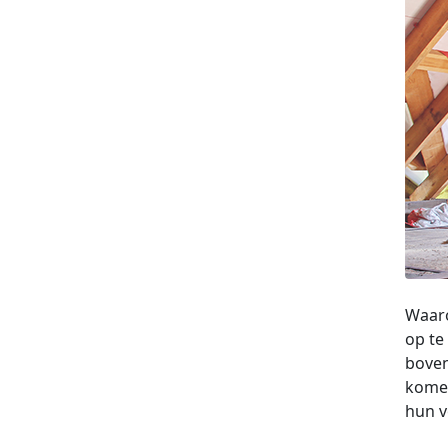
Waaro
op te
bove
komen
hun v