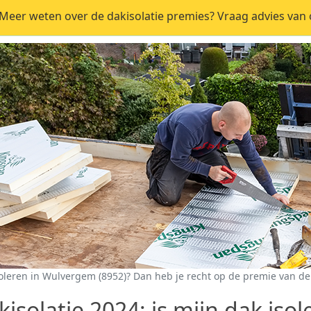
eer weten over de dakisolatie premies? Vraag advies van o
oleren in Wulvergem (8952)? Dan heb je recht op de premie van de
isolatie 2024: is mijn dak isol