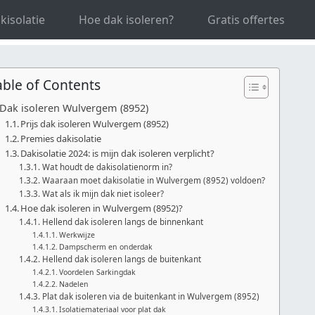
st-Vlaanderen
Dak isoleren Wulvergem
kisolatie
Hoe dak isoleren?
Gratis offertes
able of Contents
Dak isoleren Wulvergem (8952)
Prijs dak isoleren Wulvergem (8952)
Premies dakisolatie
Dakisolatie 2024: is mijn dak isoleren verplicht?
Wat houdt de dakisolatienorm in?
Waaraan moet dakisolatie in Wulvergem (8952) voldoen?
Wat als ik mijn dak niet isoleer?
Hoe dak isoleren in Wulvergem (8952)?
Hellend dak isoleren langs de binnenkant
Werkwijze
Dampscherm en onderdak
Hellend dak isoleren langs de buitenkant
Voordelen Sarkingdak
Nadelen
Plat dak isoleren via de buitenkant in Wulvergem (8952)
Isolatiemateriaal voor plat dak