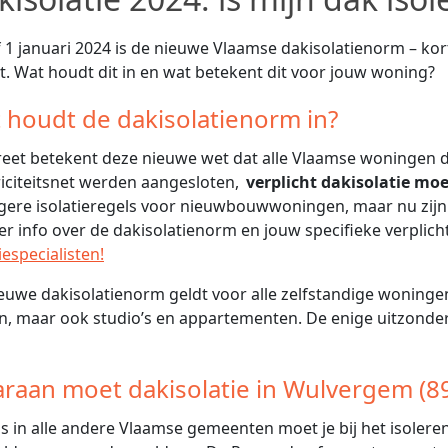
 1 januari 2024 is de nieuwe Vlaamse dakisolatienorm – ko
t. Wat houdt dit in en wat betekent dit voor jouw woning?
 houdt de dakisolatienorm in?
eet betekent deze nieuwe wet dat alle Vlaamse woningen di
riciteitsnet werden aangesloten,
verplicht dakisolatie mo
gere isolatieregels voor nieuwbouwwoningen, maar nu zij
er info over de dakisolatienorm en jouw specifieke verplic
iespecialisten!
euwe dakisolatienorm geldt voor alle zelfstandige woningen
n, maar ook studio’s en appartementen. De enige uitzonder
raan moet dakisolatie in Wulvergem (8
ls in alle andere Vlaamse gemeenten moet je bij het isoler