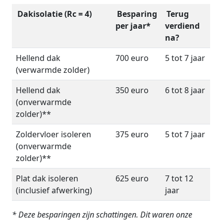
Dakisolatie (Rc = 4)
Besparing
Terug
per jaar*
verdiend
na?
Hellend dak
700 euro
5 tot 7 jaar
(verwarmde zolder)
Hellend dak
350 euro
6 tot 8 jaar
(onverwarmde
zolder)**
Zoldervloer isoleren
375 euro
5 tot 7 jaar
(onverwarmde
zolder)**
Plat dak isoleren
625 euro
7 tot 12
(inclusief afwerking)
jaar
* Deze besparingen zijn schattingen. Dit waren onze