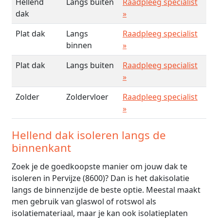
Hellend
Langs buiten
Raadpleeg specialist
dak
»
Plat dak
Langs
Raadpleeg specialist
binnen
»
Plat dak
Langs buiten
Raadpleeg specialist
»
Zolder
Zoldervloer
Raadpleeg specialist
»
Hellend dak isoleren langs de
binnenkant
Zoek je de goedkoopste manier om jouw dak te
isoleren in Pervijze (8600)? Dan is het dakisolatie
langs de binnenzijde de beste optie. Meestal maakt
men gebruik van glaswol of rotswol als
isolatiemateriaal, maar je kan ook isolatieplaten