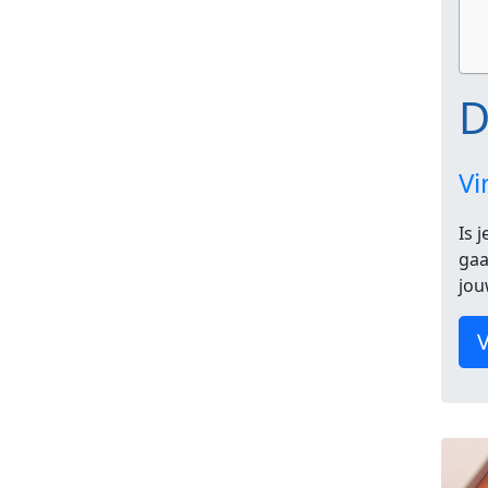
D
Vi
Is 
gaa
jou
V