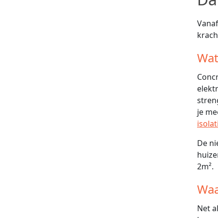
Vanaf
krach
Wat
Concr
elekt
stren
je me
isolat
De ni
huize
2m².
Waa
Net a