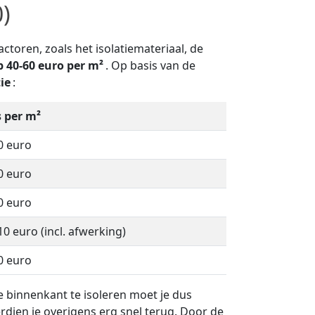
0)
ctoren, zoals het isolatiemateriaal, de
 40-60 euro per m²
. Op basis van de
ie
:
s per m²
0 euro
0 euro
0 euro
10 euro (incl. afwerking)
0 euro
e binnenkant te isoleren moet je dus
rdien je overigens erg snel terug. Door de