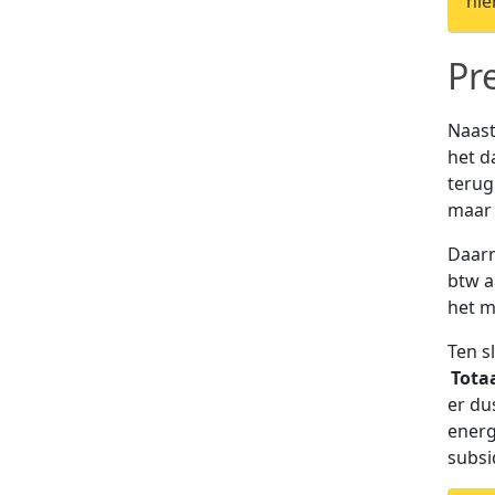
hie
Pr
Naast
het d
terug
maar 
Daarn
btw a
het m
Ten s
Tota
er du
energ
subsi