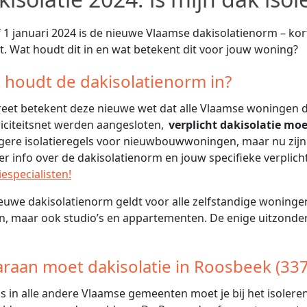
 1 januari 2024 is de nieuwe Vlaamse dakisolatienorm – ko
t. Wat houdt dit in en wat betekent dit voor jouw woning?
 houdt de dakisolatienorm in?
eet betekent deze nieuwe wet dat alle Vlaamse woningen di
riciteitsnet werden aangesloten,
verplicht dakisolatie mo
gere isolatieregels voor nieuwbouwwoningen, maar nu zij
er info over de dakisolatienorm en jouw specifieke verplic
iespecialisten!
euwe dakisolatienorm geldt voor alle zelfstandige woningen
n, maar ook studio’s en appartementen. De enige uitzonder
raan moet dakisolatie in Roosbeek (33
ls in alle andere Vlaamse gemeenten moet je bij het isoler