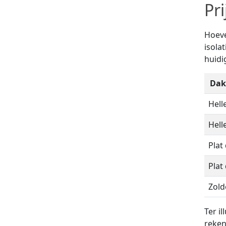
Pr
Hoeve
isola
huidi
Dak
Hell
Hell
Plat
Plat
Zold
Ter i
reken