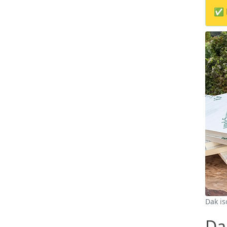
✅ M
Dak is
Dak