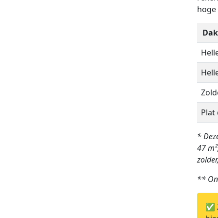
hoge 
Daki
Hell
Hell
Zold
Plat
* Deze
47 m²
zolder
** On
✅ Z