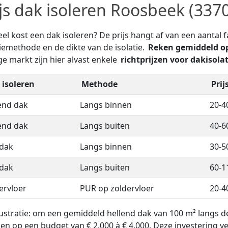
ijs dak isoleren Roosbeek (337
el kost een dak isoleren? De prijs hangt af van een aantal fa
tiemethode en de dikte van de isolatie.
Reken gemiddeld op
ge markt zijn hier alvast enkele
richtprijzen voor dakisolat
 isoleren
Methode
Prij
end dak
Langs binnen
20-4
end dak
Langs buiten
40-6
 dak
Langs binnen
30-5
 dak
Langs buiten
60-1
ervloer
PUR op zoldervloer
20-4
llustratie: om een gemiddeld hellend dak van 100 m² langs d
en op een budget van € 2.000 à € 4.000. Deze investering ve