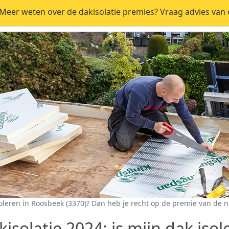
eer weten over de dakisolatie premies? Vraag advies van o
oleren in Roosbeek (3370)? Dan heb je recht op de premie van de 
isolatie 2024: is mijn dak isol