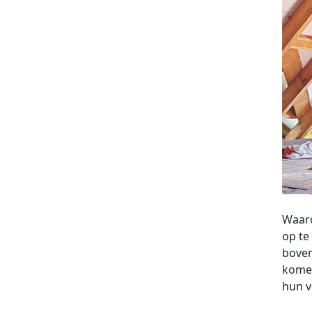
Waaro
op te
bove
komen
hun v