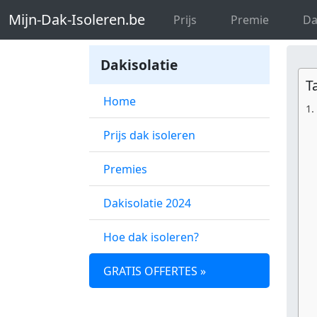
Mijn-Dak-Isoleren.be
Dak isoleren Vl
Mijn-Dak-Isoleren.be
Prijs
Premie
Da
Dakisolatie
T
Home
Prijs dak isoleren
Premies
Dakisolatie 2024
Hoe dak isoleren?
GRATIS OFFERTES »