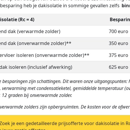
besparing heb je dakisolatie in sommige gevallen zelfs
bin
solatie (Rc = 4)
Besparin
end dak (verwarmde zolder)
700 euro
end dak (onverwarmde zolder)**
350 euro
ervloer isoleren (onverwarmde zolder)**
375 euro
 dak isoleren (inclusief afwerking)
625 euro
 besparingen zijn schattingen. Dit waren onze uitgangspunten: h
, verwarming met condensatieketel, gemiddelde temperatuur (ov
, 12 graden bij onverwarmde zolder.
verwarmde zolders zijn opbergruimten. De kosten voor de afwer
oek je een gedetailleerde prijsofferte voor dakisolatie in 