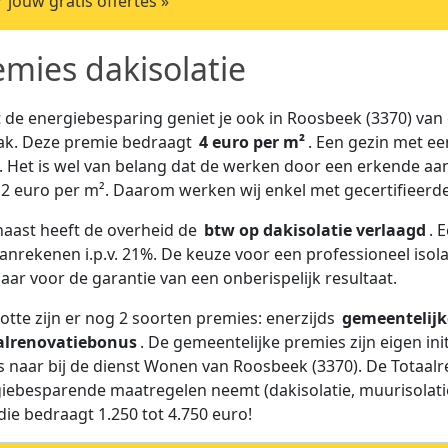
r jouw gratis offertes »
emies dakisolatie
 de energiebesparing geniet je ook in Roosbeek (3370) van 
ak. Deze premie bedraagt
4 euro per m²
. Een gezin met ee
. Het is wel van belang dat de werken door een erkende aa
2 euro per m². Daarom werken wij enkel met gecertifieerde 
aast heeft de overheid de
btw op dakisolatie verlaagd
. 
anrekenen i.p.v. 21%. De keuze voor een professioneel isola
aar voor de garantie van een onberispelijk resultaat.
lotte zijn er nog 2 soorten premies: enerzijds
gemeentelijk
alrenovatiebonus
. De gemeentelijke premies zijn eigen in
s naar bij de dienst Wonen van Roosbeek (3370). De Totaalre
iebesparende maatregelen neemt (dakisolatie, muurisolatie
die bedraagt 1.250 tot 4.750 euro!