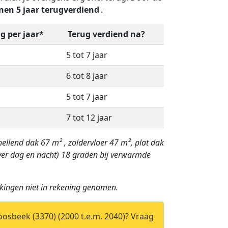
nen 5 jaar terugverdiend
.
g per jaar*
Terug verdiend na?
5 tot 7 jaar
6 tot 8 jaar
5 tot 7 jaar
7 tot 12 jaar
ellend dak 67 m² , zoldervloer 47 m², plat dak
er dag en nacht) 18 graden bij verwarmde
kingen niet in rekening genomen.
Roosbeek (3370) (2000 t.e.m. 2040)? Vraag