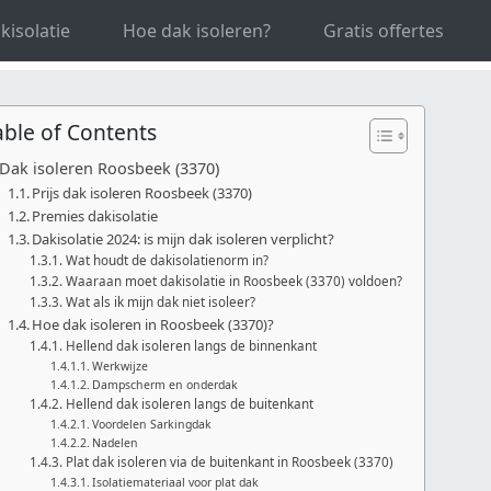
aams-Brabant
Dak isoleren Roosbeek
kisolatie
Hoe dak isoleren?
Gratis offertes
able of Contents
Dak isoleren Roosbeek (3370)
Prijs dak isoleren Roosbeek (3370)
Premies dakisolatie
Dakisolatie 2024: is mijn dak isoleren verplicht?
Wat houdt de dakisolatienorm in?
Waaraan moet dakisolatie in Roosbeek (3370) voldoen?
Wat als ik mijn dak niet isoleer?
Hoe dak isoleren in Roosbeek (3370)?
Hellend dak isoleren langs de binnenkant
Werkwijze
Dampscherm en onderdak
Hellend dak isoleren langs de buitenkant
Voordelen Sarkingdak
Nadelen
Plat dak isoleren via de buitenkant in Roosbeek (3370)
Isolatiemateriaal voor plat dak