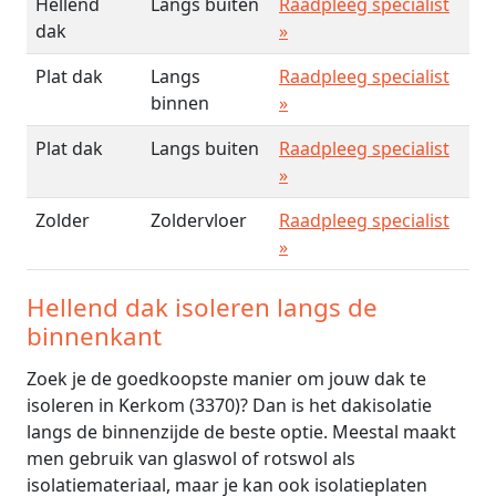
Hellend
Langs buiten
Raadpleeg specialist
dak
»
Plat dak
Langs
Raadpleeg specialist
binnen
»
Plat dak
Langs buiten
Raadpleeg specialist
»
Zolder
Zoldervloer
Raadpleeg specialist
»
Hellend dak isoleren langs de
binnenkant
Zoek je de goedkoopste manier om jouw dak te
isoleren in Kerkom (3370)? Dan is het dakisolatie
langs de binnenzijde de beste optie. Meestal maakt
men gebruik van glaswol of rotswol als
isolatiemateriaal, maar je kan ook isolatieplaten