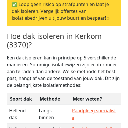
✅ Loop geen risico op strafpunten en laat je
dak isoleren. Vergelijk offertes van
isolatiebedrijven uit jouw buurt en bespaar! »
Hoe dak isoleren in Kerkom
(3370)?
Een dak isoleren kan in principe op 5 verschillende
manieren. Sommige isolatiewijzen zijn echter meer
aan te raden dan andere. Welke methode het best
past, hangt af van de toestand van jouw dak. Dit zijn
de belangrijkste isolatiemethodes:
Soort dak
Methode
Meer weten?
Hellend
Langs
Raadpleeg specialist
dak
binnen
»