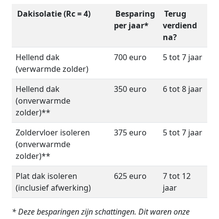
Dakisolatie (Rc = 4)
Besparing
Terug
per jaar*
verdiend
na?
Hellend dak
700 euro
5 tot 7 jaar
(verwarmde zolder)
Hellend dak
350 euro
6 tot 8 jaar
(onverwarmde
zolder)**
Zoldervloer isoleren
375 euro
5 tot 7 jaar
(onverwarmde
zolder)**
Plat dak isoleren
625 euro
7 tot 12
(inclusief afwerking)
jaar
* Deze besparingen zijn schattingen. Dit waren onze