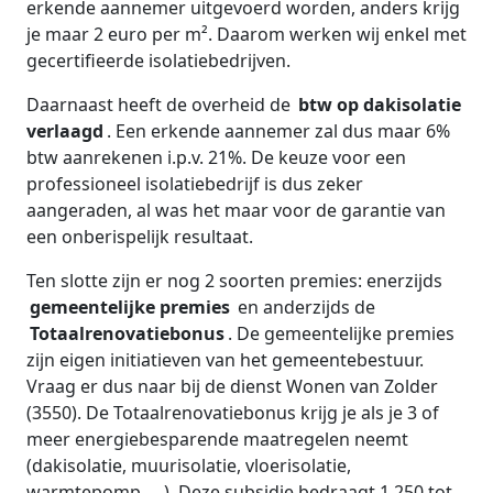
erkende aannemer uitgevoerd worden, anders krijg
je maar 2 euro per m². Daarom werken wij enkel met
gecertifieerde isolatiebedrijven.
Daarnaast heeft de overheid de
btw op dakisolatie
verlaagd
. Een erkende aannemer zal dus maar 6%
btw aanrekenen i.p.v. 21%. De keuze voor een
professioneel isolatiebedrijf is dus zeker
aangeraden, al was het maar voor de garantie van
een onberispelijk resultaat.
Ten slotte zijn er nog 2 soorten premies: enerzijds
gemeentelijke premies
en anderzijds de
Totaalrenovatiebonus
. De gemeentelijke premies
zijn eigen initiatieven van het gemeentebestuur.
Vraag er dus naar bij de dienst Wonen van Zolder
(3550). De Totaalrenovatiebonus krijg je als je 3 of
meer energiebesparende maatregelen neemt
(dakisolatie, muurisolatie, vloerisolatie,
warmtepomp, …). Deze subsidie bedraagt 1.250 tot