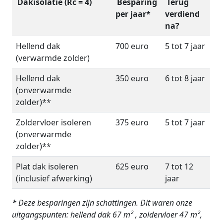
Dakisolatie (Rc = 4)
Besparing
Terug
per jaar*
verdiend
na?
Hellend dak
700 euro
5 tot 7 jaar
(verwarmde zolder)
Hellend dak
350 euro
6 tot 8 jaar
(onverwarmde
zolder)**
Zoldervloer isoleren
375 euro
5 tot 7 jaar
(onverwarmde
zolder)**
Plat dak isoleren
625 euro
7 tot 12
(inclusief afwerking)
jaar
* Deze besparingen zijn schattingen. Dit waren onze
uitgangspunten: hellend dak 67 m² , zoldervloer 47 m²,