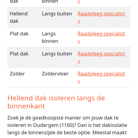
dak
binnen
»
Hellend
Langs buiten
Raadpleeg specialist
dak
»
Plat dak
Langs
Raadpleeg specialist
binnen
»
Plat dak
Langs buiten
Raadpleeg specialist
»
Zolder
Zoldervloer
Raadpleeg specialist
»
Hellend dak isoleren langs de
binnenkant
Zoek je de goedkoopste manier om jouw dak te
isoleren in Oudergem (1160)? Dan is het dakisolatie
langs de binnenzijde de beste optie. Meestal maakt